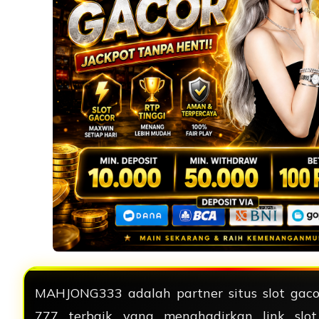
MAHJONG333 adalah partner situs slot gacor
777 terbaik yang menghadirkan link slot