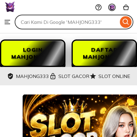
MAHJONG333
Skip
to
Search
Browse
ontent
for
items
or
shops
LOGIN
DAFTAR
MAHJONG333
MAHJONG333
MAHJONG333
SLOT GACOR
SLOT ONLINE