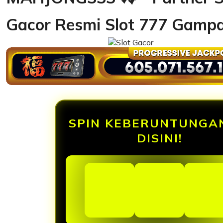
Gacor Resmi Slot 777 Gamp
SPIN KEBERUNTUNGA
DISINI!