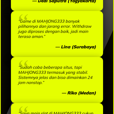
— Dedi Saputra (Yogyakarta)
“Game di MAHJONG333 banyak
pilihannya dan jarang error. Withdraw
juga diproses dengan baik, jadi main
terasa aman.”
— Lina (Surabaya)
“Sudah coba beberapa situs, tapi
MAHJONG333 termasuk yang stabil.
Sistemnya jelas dan bisa dimainkan 24
jam nonstop.”
— Riko (Medan)
“Saya main slot di MAHJONG333 cukup